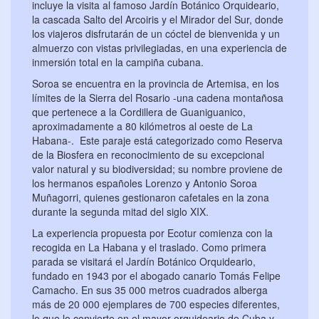
incluye la visita al famoso Jardín Botánico Orquideario,
la cascada Salto del Arcoiris y el Mirador del Sur, donde
los viajeros disfrutarán de un cóctel de bienvenida y un
almuerzo con vistas privilegiadas, en una experiencia de
inmersión total en la campiña cubana.
Soroa se encuentra en la provincia de Artemisa, en los
límites de la Sierra del Rosario -una cadena montañosa
que pertenece a la Cordillera de Guaniguanico,
aproximadamente a 80 kilómetros al oeste de La
Habana-. Este paraje está categorizado como Reserva
de la Biosfera en reconocimiento de su excepcional
valor natural y su biodiversidad; su nombre proviene de
los hermanos españoles Lorenzo y Antonio Soroa
Muñagorri, quienes gestionaron cafetales en la zona
durante la segunda mitad del siglo XIX.
La experiencia propuesta por Ecotur comienza con la
recogida en La Habana y el traslado. Como primera
parada se visitará el Jardín Botánico Orquideario,
fundado en 1943 por el abogado canario Tomás Felipe
Camacho. En sus 35 000 metros cuadrados alberga
más de 20 000 ejemplares de 700 especies diferentes,
lo que lo convierte en el mayor orquideario de Cuba y