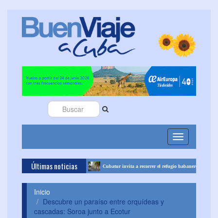
Toggle
navigation
Últimas noticias
circuito Mundo Maya
Cubatur invita a recorrer el refugio habanero de Ernest Heming
Inicio
Descubre un paraíso entre orquídeas y
cascadas: Soroa junto a Ecotur