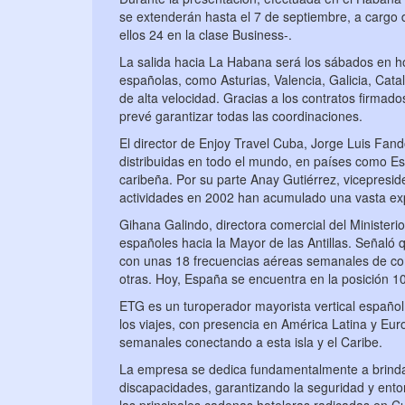
se extenderán hasta el 7 de septiembre, a cargo 
ellos 24 en la clase Business-.
La salida hacia La Habana será los sábados en hor
españolas, como Asturias, Valencia, Galicia, Catal
de alta velocidad. Gracias a los contratos firmad
prevé garantizar todas las coordinaciones.
El director de Enjoy Travel Cuba, Jorge Luis Fan
distribuidas en todo el mundo, en países como Es
caribeña. Por su parte Anay Gutiérrez, vicepresi
actividades en 2002 han acumulado una vasta expe
Gihana Galindo, directora comercial del Ministeri
españoles hacia la Mayor de las Antillas. Señaló
con unas 18 frecuencias aéreas semanales de com
otras. Hoy, España se encuentra en la posición 1
ETG es un turoperador mayorista vertical españo
los viajes, con presencia en América Latina y Eu
semanales conectando a esta isla y el Caribe.
La empresa se dedica fundamentalmente a brindar
discapacidades, garantizando la seguridad y ento