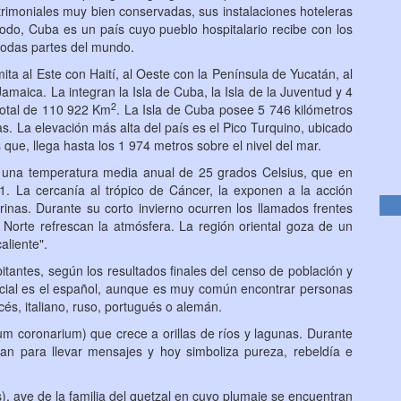
rimoniales muy bien conservadas, sus instalaciones hoteleras
e todo, Cuba es un país cuyo pueblo hospitalario recibe con los
 todas partes del mundo.
mita al Este con Haití, al Oeste con la Península de Yucatán, al
Jamaica. La integran la Isla de Cuba, la Isla de la Juventud y 4
2
total de 110 922 Km
. La Isla de Cuba posee 5 746 kilómetros
. La elevación más alta del país es el Pico Turquino, ubicado
s que, llega hasta los 1 974 metros sobre el nivel del mar.
 una temperatura media anual de 25 grados Celsius, que en
. La cercanía al trópico de Cáncer, la exponen a la acción
arinas. Durante su corto invierno ocurren los llamados frentes
 Norte refrescan la atmósfera. La región oriental goza de un
aliente".
antes, según los resultados finales del censo de población y
ficial es el español, aunque es muy común encontrar personas
cés, italiano, ruso, portugués o alemán.
um coronarium
) que crece a orillas de ríos y lagunas. Durante
aban para llevar mensajes y hoy simboliza pureza, rebeldía e
s), ave de la familia del quetzal en cuyo plumaje se encuentran