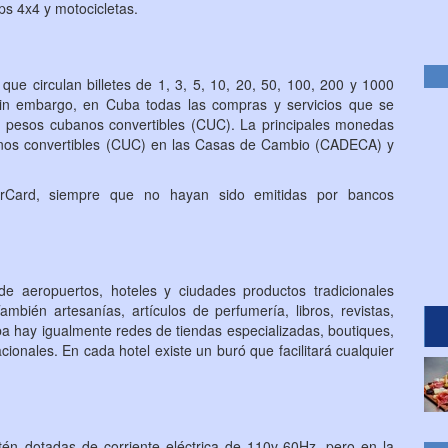
eps 4x4 y motocicletas.
ue circulan billetes de 1, 3, 5, 10, 20, 50, 100, 200 y 1000
in embargo, en Cuba todas las compras y servicios que se
 en pesos cubanos convertibles (CUC). La principales monedas
anos convertibles (CUC) en las Casas de Cambio (CADECA) y
erCard, siempre que no hayan sido emitidas por bancos
de aeropuertos, hoteles y ciudades productos tradicionales
bién artesanías, artículos de perfumería, libros, revistas,
ba hay igualmente redes de tiendas especializadas, boutiques,
cionales. En cada hotel existe un buró que facilitará cualquier
tén dotadas de corriente eléctrica de 110v-60Hz, pero en la