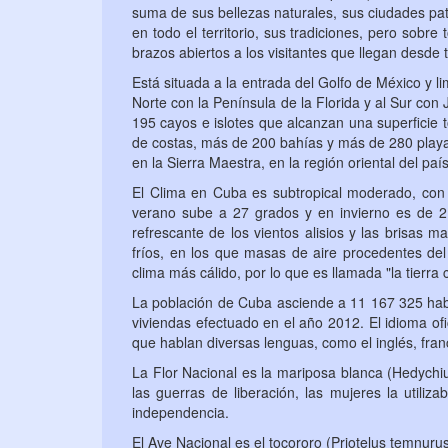
suma de sus bellezas naturales, sus ciudades pat
en todo el territorio, sus tradiciones, pero sobr
brazos abiertos a los visitantes que llegan desde
Está situada a la entrada del Golfo de México y li
Norte con la Península de la Florida y al Sur con 
195 cayos e islotes que alcanzan una superficie 
de costas, más de 200 bahías y más de 280 playas
en la Sierra Maestra, en la región oriental del paí
El Clima en Cuba es subtropical moderado, con
verano sube a 27 grados y en invierno es de 21
refrescante de los vientos alisios y las brisas m
fríos, en los que masas de aire procedentes del
clima más cálido, por lo que es llamada "la tierra c
La población de Cuba asciende a 11 167 325 habit
viviendas efectuado en el año 2012. El idioma o
que hablan diversas lenguas, como el inglés, fran
La Flor Nacional es la mariposa blanca (
Hedychi
las guerras de liberación, las mujeres la utiliz
independencia.
El Ave Nacional es el tocororo (Priotelus temnuru