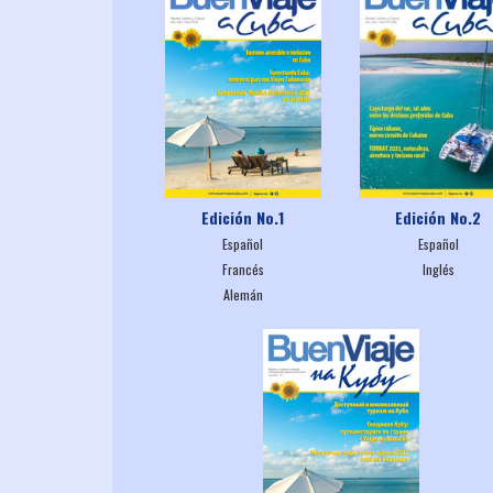
Edición No.1
Edición No.2
Español
Español
Francés
Inglés
Alemán