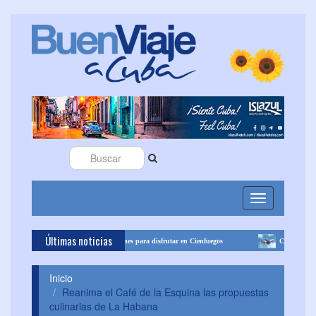
Toggle
navigation
Últimas noticias
Rancho Luna: dos opciones para disfrutar en Cienfuegos
Cubana de Aviación informa 
Inicio
Reanima el Café de la Esquina las propuestas
culinarias de La Habana