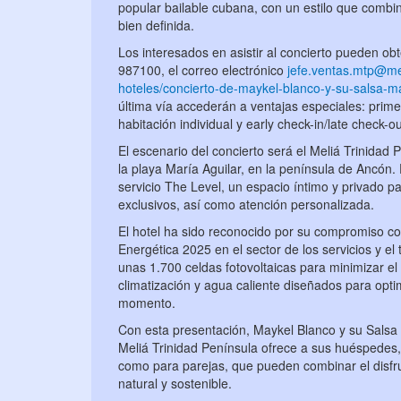
popular bailable cubana, con un estilo que combi
bien definida.
Los interesados en asistir al concierto pueden obt
987100, el correo electrónico
jefe.ventas.mtp@m
hoteles/concierto-de-maykel-blanco-y-su-salsa-ma
última vía accederán a ventajas especiales: prime
habitación individual y early check-in/late check-ou
El escenario del concierto será el Meliá Trinidad 
la playa María Aguilar, en la península de Ancón.
servicio The Level, un espacio íntimo y privado p
exclusivos, así como atención personalizada.
El hotel ha sido reconocido por su compromiso con 
Energética 2025 en el sector de los servicios y el
unas 1.700 celdas fotovoltaicas para minimizar e
climatización y agua caliente diseñados para opti
momento.
Con esta presentación, Maykel Blanco y su Salsa 
Meliá Trinidad Península ofrece a sus huéspedes,
como para parejas, que pueden combinar el disfr
natural y sostenible.