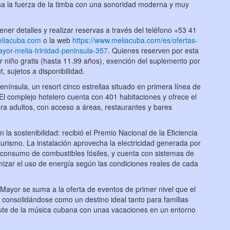
na la fuerza de la timba con una sonoridad moderna y muy
ener detalles y realizar reservas a través del teléfono +53 41
eliacuba.com
o la web
https://www.meliacuba.com/es/ofertas-
yor-melia-trinidad-peninsula-357
. Quienes reserven por esta
r niño gratis (hasta 11.99 años), exención del suplemento por
t, sujetos a disponibilidad.
Península, un resort cinco estrellas situado en primera línea de
 El complejo hotelero cuenta con 401 habitaciones y ofrece el
ara adultos, con acceso a áreas, restaurantes y bares
la sostenibilidad: recibió el Premio Nacional de la Eficiencia
 turismo. La instalación aprovecha la electricidad generada por
l consumo de combustibles fósiles, y cuenta con sistemas de
mizar el uso de energía según las condiciones reales de cada
Mayor se suma a la oferta de eventos de primer nivel que el
 consolidándose como un destino ideal tanto para familias
ute de la música cubana con unas vacaciones en un entorno