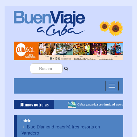
Toggle
navigation
Últimas noticias
para volar a Cuba desde España
Cuba garantiza continuidad operativa del sector turís
Inicio
Blue Diamond reabrirá tres resorts en
Varadero