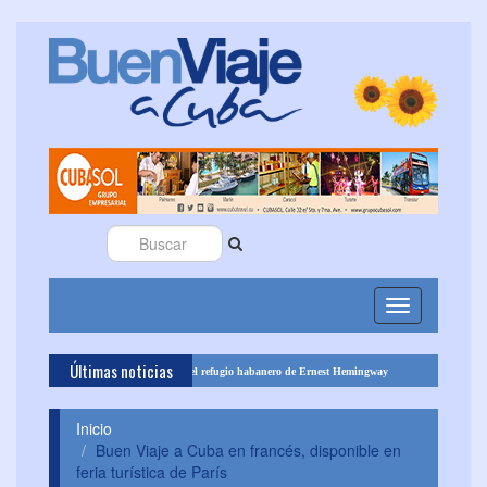
Toggle
navigation
Últimas noticias
Cubatur invita a recorrer el refugio habanero de Ernest Hemingway
Pasadías en 
Inicio
Buen Viaje a Cuba en francés, disponible en
feria turística de París