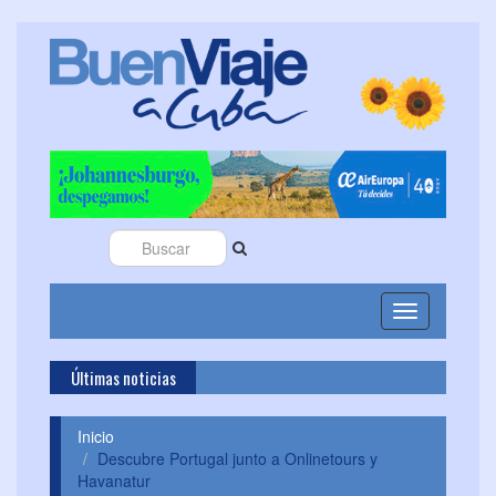
Toggle
navigation
Últimas noticias
Cuba s
Inicio
Descubre Portugal junto a Onlinetours y
Havanatur