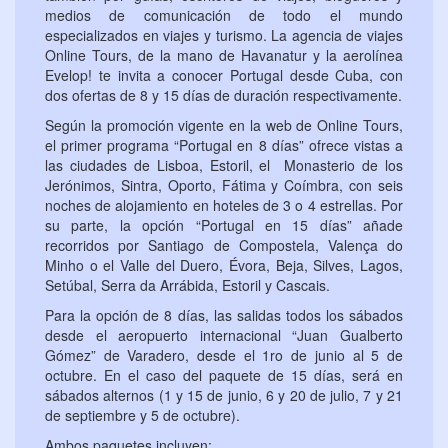
medios de comunicación de todo el mundo
especializados en viajes y turismo. La agencia de viajes
Online Tours, de la mano de Havanatur y la aerolínea
Evelop! te invita a conocer Portugal desde Cuba, con
dos ofertas de 8 y 15 días de duración respectivamente.
Según la promoción vigente en la web de Online Tours,
el primer programa “Portugal en 8 días” ofrece vistas a
las ciudades de Lisboa, Estoril, el Monasterio de los
Jerónimos, Sintra, Oporto, Fátima y Coímbra, con seis
noches de alojamiento en hoteles de 3 o 4 estrellas. Por
su parte, la opción “Portugal en 15 días” añade
recorridos por Santiago de Compostela, Valença do
Minho o el Valle del Duero, Évora, Beja, Silves, Lagos,
Setúbal, Serra da Arrábida, Estoril y Cascais.
Para la opción de 8 días, las salidas todos los sábados
desde el aeropuerto internacional “Juan Gualberto
Gómez” de Varadero, desde el 1ro de junio al 5 de
octubre. En el caso del paquete de 15 días, será en
sábados alternos (1 y 15 de junio, 6 y 20 de julio, 7 y 21
de septiembre y 5 de octubre).
Ambos paquetes incluyen: