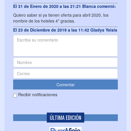
El 31 de Enero de 2020 a las 21:21 Blanca comentó:
Quiero saber si ya tienen oferta para abril 2020, los
nombre de los hoteles 4* gracias.
El 23 de Diciembre de 2019 a las 11:42 Gladys Yeisis
Mejias González comentó:
Me intereso por un paquete turístico a Portugal, como
puedo comprarlo ??
El 23 de Diciembre de 2019 a las 10:22 Yennis
Infantas comentó:
Me interesa un viaje turístico a Portugal, cómo puedo
comprarlo
El 9 de Septiembre de 2019 a las 11:20 Nathalie
Recibir notificaciones
comentó:
Me interesa saber el precio del paquete
El 9 de Septiembre de 2019 a las 11:20 Nathalie
ÚLTIMA EDICIÓN
comentó:
Me interesa saber el precio del paquete