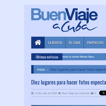
LA REVISTA
DE CUBA
PROPUESTAS
Últimas noticias
corpora con programa multidestino al circuito Mundo Maya
Cubatur invita a recorre
Inicio
Diez lugares para hacer fotos espec
Diez lugares para hacer fotos espect
10 de Julio de 2020
Buen Viaje por el Mundo
0