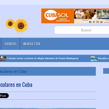
EVENTOS
NEWSLETTER
r el refugio habanero de Ernest Hemingway
Pasadías en Faro Luna y Rancho Luna: do
taculares en Cuba
aculares en Cuba