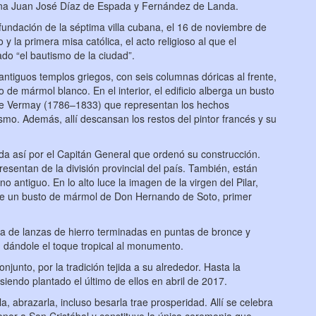
bana Juan José Díaz de Espada y Fernández de Landa.
 fundación de la séptima villa cubana, el 16 de noviembre de
o y la primera misa católica, el acto religioso al que el
do “el bautismo de la ciudad”.
 antiguos templos griegos, con seis columnas dóricas al frente,
 de mármol blanco. En el interior, el edificio alberga un busto
ste Vermay (1786–1833) que representan los hechos
smo. Además, allí descansan los restos del pintor francés y su
da así por el Capitán General que ordenó su construcción.
resentan de la división provincial del país. También, están
ano antiguo. En lo alto luce la imagen de la virgen del Pilar,
ase un busto de mármol de Don Hernando de Soto, primer
a de lanzas de hierro terminadas en puntas de bronce y
 dándole el toque tropical al monumento.
junto, por la tradición tejida a su alrededor. Hasta la
siendo plantado el último de ellos en abril de 2017.
a, abrazarla, incluso besarla trae prosperidad. Allí se celebra