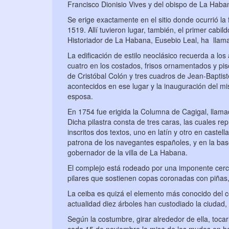
Francisco Dionisio Vives y del obispo de La Ha
Se erige exactamente en el sitio donde ocurrió la
1519. Allí tuvieron lugar, también, el primer cabild
Historiador de La Habana, Eusebio Leal, ha llama
La edificación de estilo neoclásico recuerda a los
cuatro en los costados, frisos ornamentados y piso
de Cristóbal Colón y tres cuadros de Jean-Bapti
acontecidos en ese lugar y la inauguración del mi
esposa.
En 1754 fue erigida la Columna de Cagigal, llama
Dicha pilastra consta de tres caras, las cuales rep
inscritos dos textos, uno en latín y otro en castell
patrona de los navegantes españoles, y en la b
gobernador de la villa de La Habana.
El complejo está rodeado por una imponente cerc
pilares que sostienen copas coronadas con piñas,
La ceiba es quizá el elemento más conocido del con
actualidad diez árboles han custodiado la ciudad, 
Según la costumbre, girar alrededor de ella, tocarl