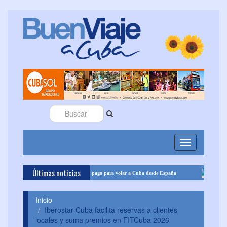
Toggle
navigation
Últimas noticias
Tours informa sobre opciones de pago para volar a Cuba desde España
Cuba garantiz
Inicio
Iberostar Cuba facilita reservas a clientes
locales y suma premios en FITCuba 2026