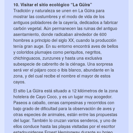
10. Visitar el sitio ecológico “La Güira”
Tradición y naturaleza se unen en La Güira para
mostrar las costumbres y el modo de vida de los
antiguos pobladores de la cayería, dedicados a fabricar
carbón vegetal. Aún permanecen las ruinas del antiguo
asentamiento, donde radicaban alrededor de 600
hombres a principio del siglo XX, cuando la producción
tenía gran auge. En su entorno encontrá aves de bellos
y coloridos plumajes como periquitos, negritos,
chichinguacos, zunzunes y hasta una exclusiva
subespecie de cabrerito de la ciénaga. Una sorpresa
será ver el pájaro coco o ibis blanco, abundante en la
zona, y del cual recibe el nombre el mayor de estos
cayos.
El sitio La Güira está situado a 12 kilómetros de la zona
hotelera de Cayo Coco, y es un lugar muy acogedor.
Paseos a caballo, cenas campesinas y recorridos con
bajo grado de dificultad para la observación de aves y
otras especies de animales, están entre las propuestas
del lugar. También lo cruzan varios senderos, y uno de
ellos conduce hasta las playas visitadas por el escritor
estadounidense Ernest Hemingway durante su bojeo