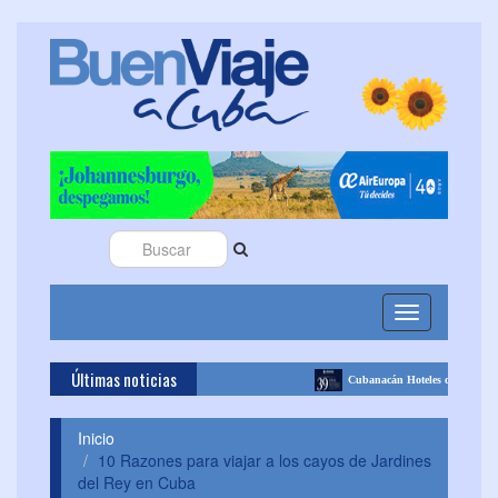
Toggle
navigation
Últimas noticias
Cubanacán Hoteles celebra 39 años de historia en el tu
Inicio
10 Razones para viajar a los cayos de Jardines
del Rey en Cuba