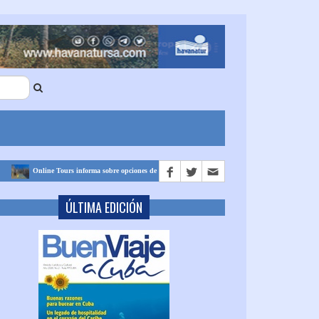
Online Tours informa sobre opciones de pago para volar a Cuba desde España
Cuba
ÚLTIMA EDICIÓN