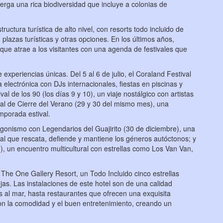
berga una rica biodiversidad que incluye a colonias de
uctura turística de alto nivel, con resorts todo incluido de
 plazas turísticas y otras opciones. En los últimos años,
que atrae a los visitantes con una agenda de festivales que
xperiencias únicas. Del 5 al 6 de julio, el Coraland Festival
electrónica con DJs internacionales, fiestas en piscinas y
al de los 90 (los días 9 y 10), un viaje nostálgico con artistas
val de Cierre del Verano (29 y 30 del mismo mes), una
emporada estival.
agonismo con Legendarios del Guajirito (30 de diciembre), una
nal que rescata, defiende y mantiene los géneros autóctonos; y
), un encuentro multicultural con estrellas como Los Van Van,
 The One Gallery Resort, un Todo Incluido cinco estrellas
jas. Las instalaciones de este hotel son de una calidad
s al mar, hasta restaurantes que ofrecen una exquisita
con la comodidad y el buen entretenimiento, creando un