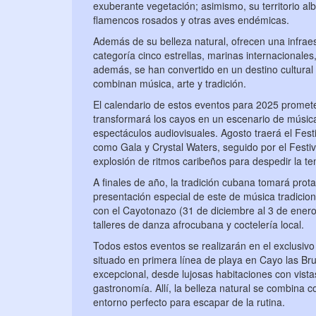
exuberante vegetación; asimismo, su territorio al
flamencos rosados y otras aves endémicas.
Además de su belleza natural, ofrecen una infraestr
categoría cinco estrellas, marinas internacionales,
además, se han convertido en un destino cultural 
combinan música, arte y tradición.
El calendario de estos eventos para 2025 promete e
transformará los cayos en un escenario de música 
espectáculos audiovisuales. Agosto traerá el Festiv
como Gala y Crystal Waters, seguido por el Festi
explosión de ritmos caribeños para despedir la t
A finales de año, la tradición cubana tomará prot
presentación especial de este de música tradicio
con el Cayotonazo (31 de diciembre al 3 de enero
talleres de danza afrocubana y coctelería local.
Todos estos eventos se realizarán en el exclusivo
situado en primera línea de playa en Cayo las Bru
excepcional, desde lujosas habitaciones con vista
gastronomía. Allí, la belleza natural se combina 
entorno perfecto para escapar de la rutina.