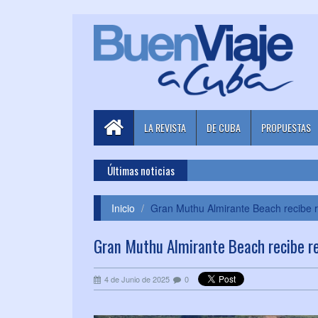
LA REVISTA
DE CUBA
PROPUESTAS
Últimas noticias
Inicio
Gran Muthu Almirante Beach recibe 
Gran Muthu Almirante Beach recibe r
4 de Junio de 2025
0