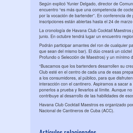
Según explicó Yunier Delgado, director de Comuni
encuentro “es más que una competencia de coctele
por la vocación de bartender”. En conferencia de 
inscripciones están abiertas hasta el 24 de marz
La cronología de Havana Club Cocktail Maestros 
junio. En octubre tendrá lugar un encuentro region
Podrán participar amantes del ron de cualquier p
que sean del mismo bar). El dúo creará un cóctel
Profundo o Selección de Maestros) y un mínimo d
“Buscamos que los bartenders desarrollen su creat
Club esté en el centro de cada una de esas prepa
a los consumidores, al público, para que disfrute
interacción con el cantinero. Aspiramos a sacar a
ponerlos a prueba y llevarlos al límite. Aunque n
contribuye al desarrollo de las habilidades de eso
Havana Club Cocktail Maestros es organizado por 
Nacional de Cantineros de Cuba (ACC).
Artículos relacionados