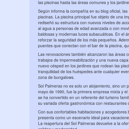
las piscinas hasta las áreas comunes y los jardine
Según informa la compañía en su blog oficial, las
piscinas. La piscina principal fue objeto de una i
rediseñó su estructura con nuevos niveles de acce
al agua a personas de edad avanzada o con movil
baldosas y modernas luces subacuáticas. En el ár
reforzar la seguridad de los más pequeños. Ademá
puentes que conectan con el bar de la piscina, que
Las renovaciones también alcanzaron las áreas c
trabajos de impermeabilización y una nueva capa d
nuevo césped en los jardines que rodean las pisc
tranquilidad de los huéspedes ante cualquier even
zona de bungalows.
Sol Palmeras no es solo un alojamiento, sino un 
mayo de 1990, fue la primera empresa mixta y el 
se ha convertido en un referente del turismo fam
su variada oferta gastronómica con restaurantes d
Con sus confortables habitaciones y acogedores b
presenta como un escenario ideal para vacacione
La reapertura del Sol Palmeras devuelve a la ofer