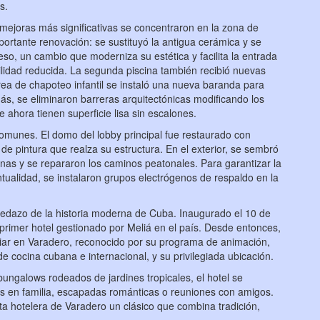
s.
 mejoras más significativas se concentraron en la zona de
mportante renovación: se sustituyó la antigua cerámica y se
so, un cambio que moderniza su estética y facilita la entrada
idad reducida. La segunda piscina también recibió nuevas
ea de chapoteo infantil se instaló una nueva baranda para
s, se eliminaron barreras arquitectónicas modificando los
 ahora tienen superficie lisa sin escalones.
omunes. El domo del lobby principal fue restaurado con
e pintura que realza su estructura. En el exterior, se sembró
inas y se repararon los caminos peatonales. Para garantizar la
tualidad, se instalaron grupos electrógenos de respaldo en la
pedazo de la historia moderna de Cuba. Inaugurado el 10 de
primer hotel gestionado por Meliá en el país. Desde entonces,
iliar en Varadero, reconocido por su programa de animación,
e cocina cubana e internacional, y su privilegiada ubicación.
ungalows rodeados de jardines tropicales, el hotel se
s en familia, escapadas románticas o reuniones con amigos.
ta hotelera de Varadero un clásico que combina tradición,