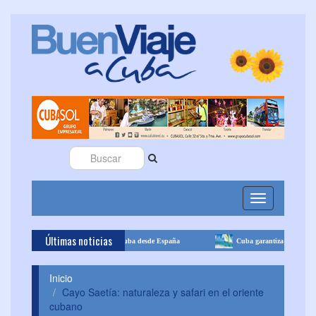
Toggle
navigation
Últimas noticias
 opciones de pago para volar a Cuba desde España
Cuba garantiza continuidad operati
Inicio
Cayo Saetía: naturaleza y safari en el oriente
cubano