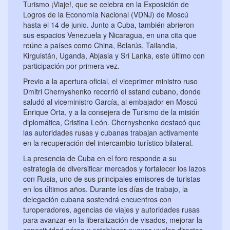
Turismo ¡Viaje!, que se celebra en la Exposición de
Logros de la Economía Nacional (VDNJ) de Moscú
hasta el 14 de junio. Junto a Cuba, también abrieron
sus espacios Venezuela y Nicaragua, en una cita que
reúne a países como China, Belarús, Tailandia,
Kirguistán, Uganda, Abjasia y Sri Lanka, este último con
participación por primera vez.
Previo a la apertura oficial, el viceprimer ministro ruso
Dmitri Chernyshenko recorrió el sstand cubano, donde
saludó al viceministro García, al embajador en Moscú
Enrique Orta, y a la consejera de Turismo de la misión
diplomática, Cristina León. Chernyshenko destacó que
las autoridades rusas y cubanas trabajan activamente
en la recuperación del intercambio turístico bilateral.
La presencia de Cuba en el foro responde a su
estrategia de diversificar mercados y fortalecer los lazos
con Rusia, uno de sus principales emisores de turistas
en los últimos años. Durante los días de trabajo, la
delegación cubana sostendrá encuentros con
turoperadores, agencias de viajes y autoridades rusas
para avanzar en la liberalización de visados, mejorar la
conectividad aérea y establecer nuevos vuelos directos