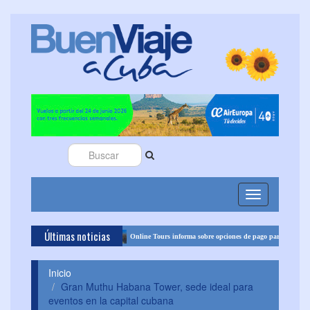
Toggle
navigation
Últimas noticias
el turismo cubano
Online Tours informa sobre opciones de pago para volar a Cuba 
Inicio
Gran Muthu Habana Tower, sede ideal para
eventos en la capital cubana