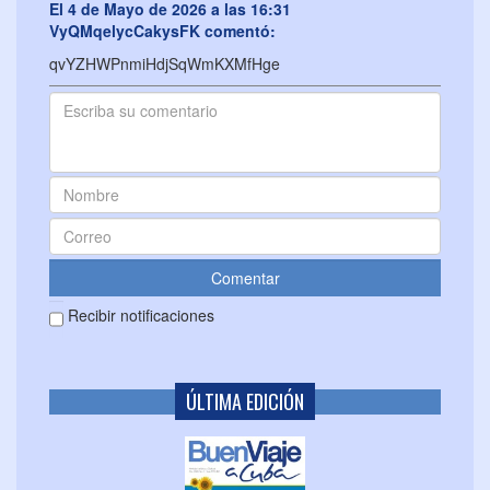
El 4 de Mayo de 2026 a las 16:31
VyQMqelycCakysFK comentó:
qvYZHWPnmiHdjSqWmKXMfHge
Recibir notificaciones
ÚLTIMA EDICIÓN