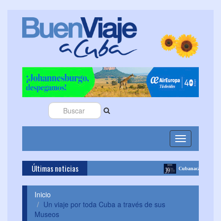
Toggle
navigation
Últimas noticias
Cubanacán Hoteles celebra 39 años de histo
Inicio
Un viaje por toda Cuba a través de sus
Museos