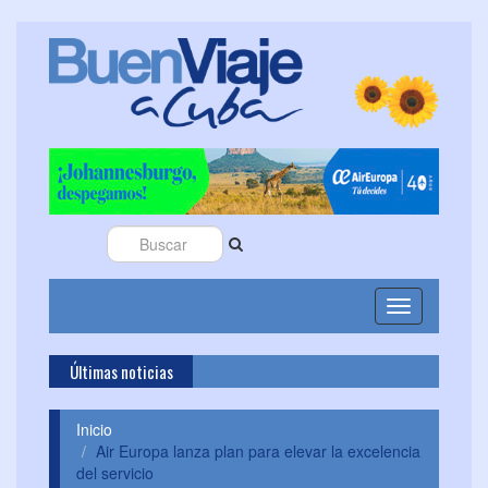
Toggle
navigation
Últimas noticias
Cuba se inc
Inicio
Air Europa lanza plan para elevar la excelencia
del servicio