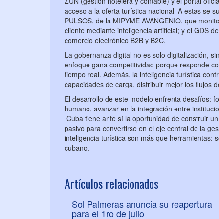
ZUN (gestión hotelera y contable) y el portal of
acceso a la oferta turística nacional. A estas se
PULSOS, de la MIPYME AVANGENIO, que monitorea 
cliente mediante inteligencia artificial; y el GDS
comercio electrónico B2B y B2C.
La gobernanza digital no es solo digitalización, si
enfoque gana competitividad porque responde con
tiempo real. Además, la inteligencia turística cont
capacidades de carga, distribuir mejor los flujos 
El desarrollo de este modelo enfrenta desafíos: for
humano, avanzar en la integración entre instituci
Cuba tiene ante sí la oportunidad de construir u
pasivo para convertirse en el eje central de la ge
inteligencia turística son más que herramientas: s
cubano.
Artículos relacionados
Sol Palmeras anuncia su reapertura
para el 1ro de julio