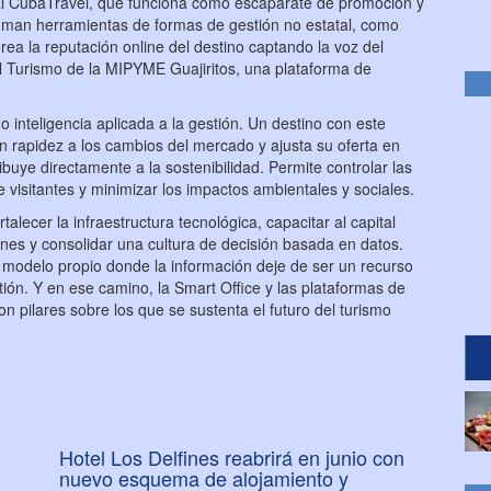
icial CubaTravel, que funciona como escaparate de promoción y
 suman herramientas de formas de gestión no estatal, como
la reputación online del destino captando la voz del
 del Turismo de la MIPYME Guajiritos, una plataforma de
no inteligencia aplicada a la gestión. Un destino con este
 rapidez a los cambios del mercado y ajusta su oferta en
ribuye directamente a la sostenibilidad. Permite controlar las
de visitantes y minimizar los impactos ambientales y sociales.
talecer la infraestructura tecnológica, capacitar al capital
ones y consolidar una cultura de decisión basada en datos.
n modelo propio donde la información deje de ser un recurso
stión. Y en ese camino, la Smart Office y las plataformas de
on pilares sobre los que se sustenta el futuro del turismo
Hotel Los Delfines reabrirá en junio con
nuevo esquema de alojamiento y