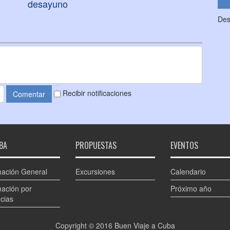
desayuno
Des
Recibir notificaciones
BA
PROPUESTAS
EVENTOS
mación General
Excursiones
Calendario
mación por
Próximo año
cias
Copyright © 2016
Buen Viaje a Cuba